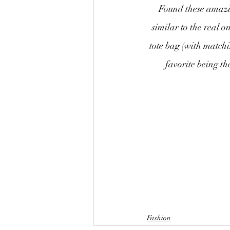
Found these amazing
similar to the real o
tote bag (with matchi
favorite being t
Fashion