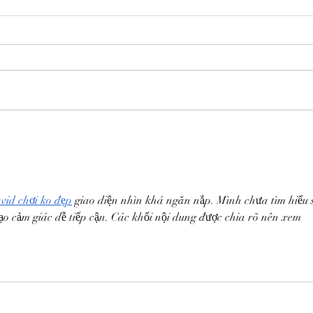
vid chơi ko đẹp
 giao diện nhìn khá ngăn nắp. Mình chưa tìm hiểu 
o cảm giác dễ tiếp cận. Các khối nội dung được chia rõ nên xem 