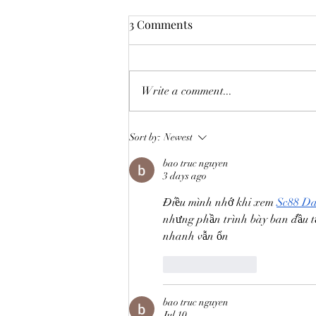
3 Comments
Write a comment...
Sort by:
Newest
bao truc nguyen
3 days ago
Điều mình nhớ khi xem 
Sc88 Da
nhưng phần trình bày ban đầu tạ
nhanh vẫn ổn
Like
Reply
bao truc nguyen
Jul 10