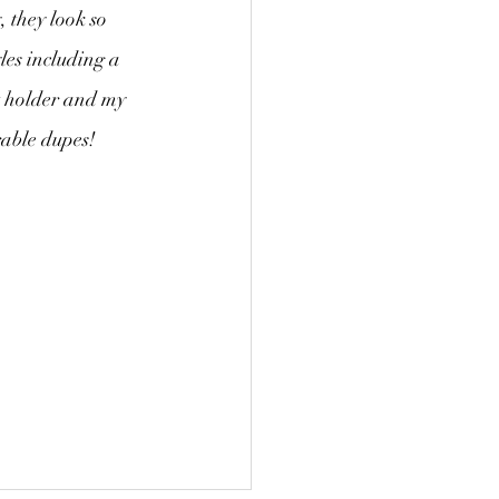
 they look so 
les including a 
rt holder and my 
rable dupes!