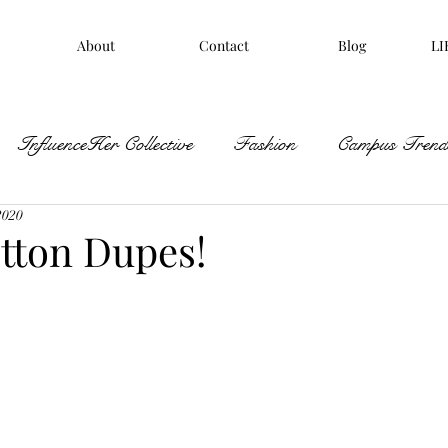
About
Contact
Blog
LI
InfluenceHer Collective
Fashion
Campus Trends
2020
itton Dupes!