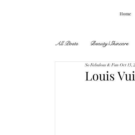
Home
All Posts
Beauty/Skincare
So Fabulous & Fun
Oct 15, 
Fall Finds
Louis Vu