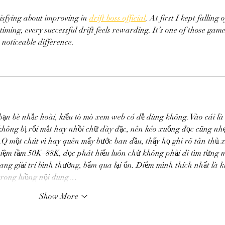
isfying about improving in 
drift boss official
. At first I kept falling o
timing, every successful drift feels rewarding. It’s one of those game
noticeable difference.
 bạn bè nhắc hoài, kiểu tò mò xem web có dễ dùng không. Vào cái là
không bị rối mắt hay nhồi chữ dày đặc, nên kéo xuống đọc cũng nh
Q một chút vì hay quên mấy bước ban đầu, thấy họ ghi rõ tân thủ 
hiệm tầm 50K–88K, đọc phát hiểu luôn chứ không phải đi tìm từng m
ng giải trí bình thường, bấm qua lại ổn. Điểm mình thích nhất là k
 trong luồng nội dung…
Show More