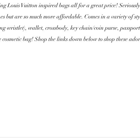
 Louis Vuitton inspired bags all for a great price! Seriously,
nes but are so much more affordable. Comes in a variety of sty
ng wristlet), wallet, crossbody, key chain/coin purse, passpo
he cosmetic bag! Shop the links down below to shop these ado