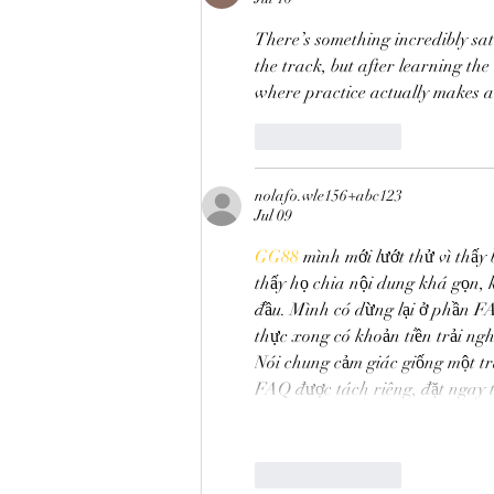
There’s something incredibly sat
the track, but after learning the 
where practice actually makes a 
Like
Reply
nolafo.wle156+abc123
Jul 09
GG88
 mình mới lướt thử vì thấy
thấy họ chia nội dung khá gọn, 
đầu. Mình có dừng lại ở phần FA
thực xong có khoản tiền trải ng
Nói chung cảm giác giống một tra
FAQ được tách riêng, đặt ngay
Like
Reply