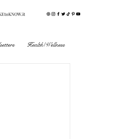
KEtoKNOW.it
etters
Health/Wellness